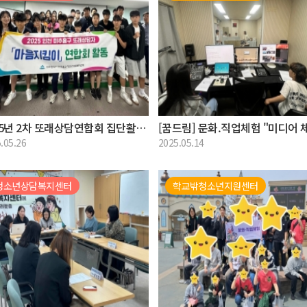
2025년 2차 또래상담연합회 집단활동 실시
[꿈드림] 문화.직업체험 "미디어 
.05.26
2025.05.14
청소년상담복지센터
학교밖청소년지원센터