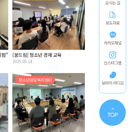
오시는 길
보도자료
카카오채널
체험"
[꿈드림] 청소년 경제 교육
2025.05.14
인스타그램
청소년상담복지센터
보따리 라디오
TO