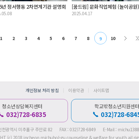
25년 정서행동 2차연계기관 설명회
[꿈드림] 문화직업체험 (놀이공원
.05.08
2025.04.17
1
2
3
4
5
6
7
8
10
9
개인정보 처리 방침
이용약관
사이트맵
청소년상담복지센터
학교밖청소년지원센
032)728-6835
032)728-684
) 인천광역시 미추홀구 주안로 82
FAX : 032)728-6849
E-Mail : michu13
T (c) 2018 incheon michuhol-gu counseling & welfare for youth ail rig