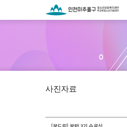
사진자료
[꿈드림] 꿈턴 3기 수료식