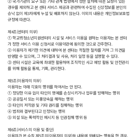
② 국가기관의 요구 또는 기타 관계 법령에서 정한 절차에 따른 요청이 있는
경우를 제외하고 본 센터 서비스 제공과 관련하여 수집된 신상정보를 본인의
승낙 없이 제3자에게 누설 및 배포하지 않는다. 이외의 내용은 개인정보보호법
규정에 따른다.
제4조(센터의 의무)
① 학교밖청소년지원센터의 시설 및 서비스 이용을 원하는 이용자는 본 센터
가 정한 서비스 이용 신청서로 이용약관에 동의한 것으로 간주한다.
② 이용자가 제기한 의견에 대하여 본 센터는 적절한 절차를 거쳐 그 의견을
반영할 수 있으며, 그 처리결과 및 사유, 처리 일정 등을 설명할 수 있다.
③ 센터 시설은 교육에 최대한 활용하며 조직적인 사고 예방 활동 및 안전관리
를 위해 활동을 통제, 기획, 관리한다.
제5조(이용자의 의무)
이용자는 아래 각호의 행위를 하여서는 안 된다.
① 정당한 이유 없이 타인의 명예를 손상시키거나 업무를 방해하는 행위
② 공공질서 또는 미풍양속을 해하는 행위
③ 타인의 저작권 및 기타 권리를 침해하는 행위
④ 범죄와 결부된다고 인정되는 행위
⑤ 외설 또는 폭력적인 메시지 등 인권침해 행위 등
제6조(서비스의 이용 및 중단)
이용자가 본 수칙 제5조의(이용자의 의무)등 내용에 위배되는 행동을 한 경우,