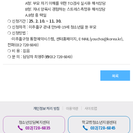
A형: 부모 자기 이해를 위한 TCI검사 실시후 해석상담
B형: 자녀 양육시 경험하는 스트레스측정후 해석상담
A.B형 중 택일
❍ 신청기간
: 25. 2. 10. ~ 11. 30.
❍ 신청자격 : 미추홀구 관내 만9세~19세 청소년을 둔 부모
❍ 신청방법 :
-미추홀구청 통합예약시스템, 센터홈페이지, E-MAIL(youchoi@korea.kr),
전화(032-728-6843)
❍ 비 용 : 없음
❍ 문 의 : 담당자 최영주(☎032-728-6843)
목록
개인정보 처리 방침
이용약관
사이트맵
청소년상담복지센터
학교밖청소년지원센터
032)728-6835
032)728-6845